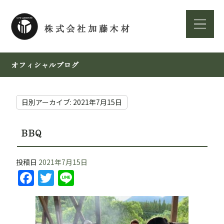
オフィシャルブログ
日別アーカイブ:
2021年7月15日
BBQ
投稿日
2021年7月15日
F
T
Li
a
w
n
c
itt
e