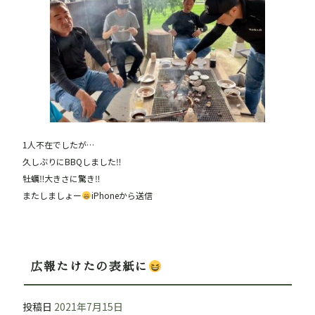
e
er
b
o
o
k
1人不在でしたが…
久しぶりにBBQしました‼︎
牡蠣‼︎大きさに驚き‼︎
またしましょー
iPhoneから送信
広報たけたの表紙に
投稿日
2021年7月15日