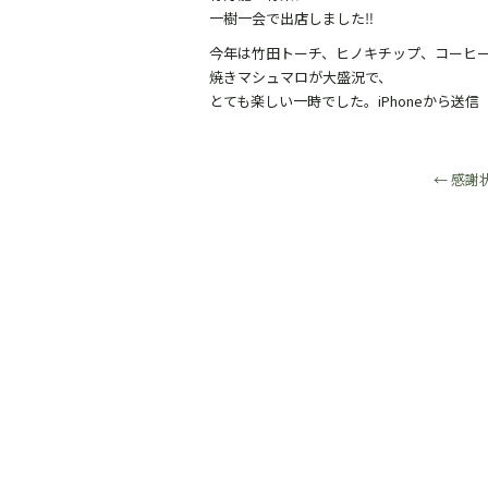
一樹一会で出店しました‼︎
今年は竹田トーチ、ヒノキチップ、コーヒ
焼きマシュマロが大盛況で、
とても楽しい一時でした。iPhoneから送信
←
感謝